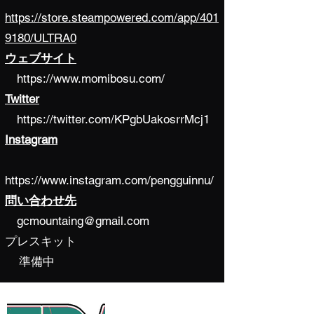
https://store.steampowered.com/app/401
9180/ULTRA0
ウェブサイト
https://www.momibosu.com/
Twitter
https://twitter.com/KPgbUakosrrMcj1
Instagram
​
https://www.instagram.com/pengguinnu/
問い合わせ先
gcmountaing@gmail.com
プレスキット
準備中